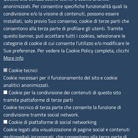
anonimizzati. Per consentire specifiche funzionalità quali la
Albo Online
condivisione e/o la visione di contenuti, possono essere
Amministrazione trasparente
installati, solo previo Suo consenso, cookie di terze parti che
consentono alla terza parte di profilare gli utenti. Tramite
Bandi e concorsi
questo banner, può accettare tutti i cookies, selezionare le
Segnalazioni Whistleblowing
categorie di cookie di cui consente l’utilizzo e/o modificare le
Accessibilità
Sue preferenze. Per vedere la Cookie Policy completa, clicchi
More info
IBAN e pagamenti informatici
Informative privacy e cookie
Cookie tecnici
Cookie necessari per il funzionamento del sito e cookie
Verifiche PA
analitici anonimizzati.
Attuazione misure PNRR
Cookie per la condivisione dei contenuti di questo sito
Modulistica
tramite piattaforme di terze parti
Cookie tecnico di terza parte che consente la funzione di
condivisione tramite social network.
SEGUICI SU
Cookie di piattaforme di social networking
Cookie legati alla visualizzazione di pagine social e contenuti
multimediali incorporati, che consentono alla terza parte di