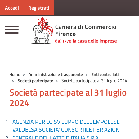
Menu profilo utente
Salta al contenuto principale
Accedi
Registrati
CAMERE DI COMMERCIO D'ITALIA
Home
Amministrazione trasparente
Enti controllati
Società partecipate
Società partecipate al 31 luglio 2024
Società partecipate al 31 luglio
2024
AGENZIA PER LO SVILUPPO DELL'EMPOLESE
VALDELSA SOCIETA' CONSORTILE PER AZIONI
CENTRALE DEL LATTE D'ITALIA S.P.A.