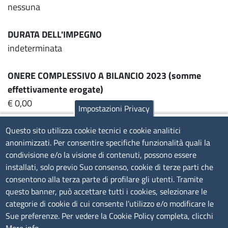
nessuna
DURATA DELL'IMPEGNO
indeterminata
ONERE COMPLESSIVO A BILANCIO 2023 (somme
effettivamente erogate)
€ 0,00
Impostazioni Privacy
RAPPRESENTANTI CAMERALI NEGLI ORGANI DI
Questo sito utilizza cookie tecnici e cookie analitici
anonimizzati. Per consentire specifiche funzionalità quali la
GOVERNO
condivisione e/o la visione di contenuti, possono essere
nessuno
installati, solo previo Suo consenso, cookie di terze parti che
consentono alla terza parte di profilare gli utenti. Tramite
RISULTATO DI BILANCIO 2023
questo banner, può accettare tutti i cookies, selezionare le
€ 91.899
categorie di cookie di cui consente l’utilizzo e/o modificare le
Sue preferenze. Per vedere la Cookie Policy completa, clicchi
RISULTATO DI BILANCIO 2022