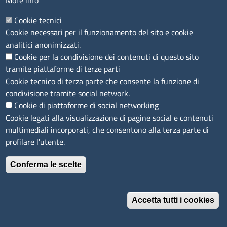
More info
€ 29.408
Cookie tecnici
Cookie necessari per il funzionamento del sito e cookie
RISULTATO DI BILANCIO
2021
analitici anonimizzati.
€ 2.921
Cookie per la condivisione dei contenuti di questo sito
tramite piattaforme di terze parti
INCARICHI DELL'ORGANO AMMINISTRATIVO E
Cookie tecnico di terza parte che consente la funzione di
condivisione tramite social network.
COMPENSI EROGATI NEL 2023
Cookie di piattaforme di social networking
Francesco Querci presidente cda € 30.987,41 annui
Cookie legati alla visualizzazione di pagine social e contenuti
lordi, oltre a € 129,11 lordi a seduta
multimediali incorporati, che consentono alla terza parte di
Fabia Romagnoli consigliere € 129,11 lordi a seduta
profilare l'utente.
Antonio Napolitano amministratore delegato € 129,11
lordi a seduta
Conferma le scelte
Catia Baroncelli consigliere € 129,11 lordi a seduta
Adriano Poggiali consigliere € 129,11 lordi a seduta
Accetta tutti i cookies
DICHIARAZIONI SULL'INSUSSISTENZA DI CAUSE DI
Revoca il consenso