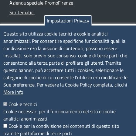
Azienda speciale PromoFirenze
Siti tematici
Impostazioni Privacy
TRASPARENZA
Questo sito utilizza cookie tecnici e cookie analitici
anonimizzati. Per consentire specifiche funzionalità quali la
Albo Online
condivisione e/o la visione di contenuti, possono essere
Amministrazione trasparente
installati, solo previo Suo consenso, cookie di terze parti che
consentono alla terza parte di profilare gli utenti. Tramite
Bandi e concorsi
questo banner, può accettare tutti i cookies, selezionare le
Segnalazioni Whistleblowing
categorie di cookie di cui consente l’utilizzo e/o modificare le
Accessibilità
Sue preferenze. Per vedere la Cookie Policy completa, clicchi
More info
IBAN e pagamenti informatici
Informative privacy e cookie
Cookie tecnici
Cookie necessari per il funzionamento del sito e cookie
Verifiche PA
analitici anonimizzati.
Attuazione misure PNRR
Cookie per la condivisione dei contenuti di questo sito
Modulistica
tramite piattaforme di terze parti