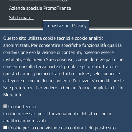
Azienda speciale PromoFirenze
Siti tematici
Impostazioni Privacy
TRASPARENZA
Questo sito utilizza cookie tecnici e cookie analitici
anonimizzati. Per consentire specifiche funzionalità quali la
Albo Online
condivisione e/o la visione di contenuti, possono essere
Amministrazione trasparente
installati, solo previo Suo consenso, cookie di terze parti che
consentono alla terza parte di profilare gli utenti. Tramite
Bandi e concorsi
questo banner, può accettare tutti i cookies, selezionare le
Segnalazioni Whistleblowing
categorie di cookie di cui consente l’utilizzo e/o modificare le
Accessibilità
Sue preferenze. Per vedere la Cookie Policy completa, clicchi
More info
IBAN e pagamenti informatici
Informative privacy e cookie
Cookie tecnici
Cookie necessari per il funzionamento del sito e cookie
Verifiche PA
analitici anonimizzati.
Attuazione misure PNRR
Cookie per la condivisione dei contenuti di questo sito