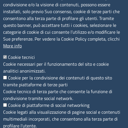
Albo Online
condivisione e/o la visione di contenuti, possono essere
Amministrazione trasparente
installati, solo previo Suo consenso, cookie di terze parti che
consentono alla terza parte di profilare gli utenti. Tramite
Bandi e concorsi
questo banner, può accettare tutti i cookies, selezionare le
Segnalazioni Whistleblowing
categorie di cookie di cui consente l’utilizzo e/o modificare le
Accessibilità
Sue preferenze. Per vedere la Cookie Policy completa, clicchi
More info
IBAN e pagamenti informatici
Informative privacy e cookie
Cookie tecnici
Cookie necessari per il funzionamento del sito e cookie
Verifiche PA
analitici anonimizzati.
Attuazione misure PNRR
Cookie per la condivisione dei contenuti di questo sito
Modulistica
tramite piattaforme di terze parti
Cookie tecnico di terza parte che consente la funzione di
condivisione tramite social network.
SEGUICI SU
Cookie di piattaforme di social networking
Cookie legati alla visualizzazione di pagine social e contenuti
multimediali incorporati, che consentono alla terza parte di
profilare l'utente.