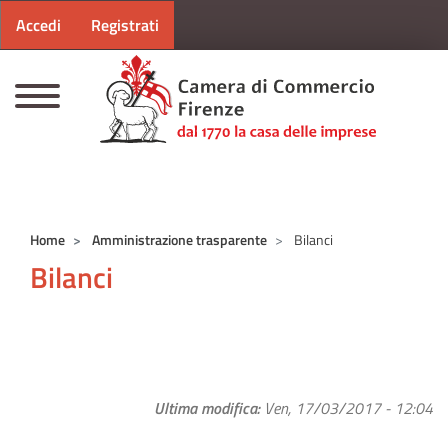
Menu profilo utente
Salta al contenuto principale
Accedi
Registrati
CAMERE DI COMMERCIO D'ITALIA
Home
Amministrazione trasparente
Bilanci
Bilanci
Ultima modifica
Ven, 17/03/2017 - 12:04