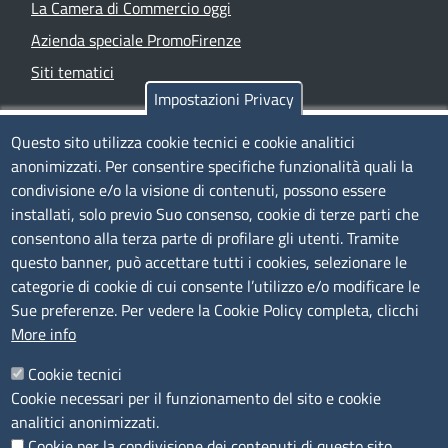
La Camera di Commercio oggi
Azienda speciale PromoFirenze
Siti tematici
Impostazioni Privacy
TRASPARENZA
Questo sito utilizza cookie tecnici e cookie analitici
anonimizzati. Per consentire specifiche funzionalità quali la
Albo Online
condivisione e/o la visione di contenuti, possono essere
Amministrazione trasparente
installati, solo previo Suo consenso, cookie di terze parti che
consentono alla terza parte di profilare gli utenti. Tramite
Bandi e concorsi
questo banner, può accettare tutti i cookies, selezionare le
Segnalazioni Whistleblowing
categorie di cookie di cui consente l’utilizzo e/o modificare le
Accessibilità
Sue preferenze. Per vedere la Cookie Policy completa, clicchi
More info
IBAN e pagamenti informatici
Informative privacy e cookie
Cookie tecnici
Cookie necessari per il funzionamento del sito e cookie
Verifiche PA
analitici anonimizzati.
Attuazione misure PNRR
Cookie per la condivisione dei contenuti di questo sito