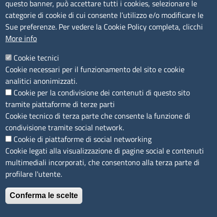
questo banner, può accettare tutti i cookies, selezionare le
Segnalazioni Whistleblowing
categorie di cookie di cui consente l’utilizzo e/o modificare le
Accessibilità
Sue preferenze. Per vedere la Cookie Policy completa, clicchi
More info
IBAN e pagamenti informatici
Informative privacy e cookie
Cookie tecnici
Cookie necessari per il funzionamento del sito e cookie
Verifiche PA
analitici anonimizzati.
Attuazione misure PNRR
Cookie per la condivisione dei contenuti di questo sito
Modulistica
tramite piattaforme di terze parti
Cookie tecnico di terza parte che consente la funzione di
condivisione tramite social network.
SEGUICI SU
Cookie di piattaforme di social networking
Cookie legati alla visualizzazione di pagine social e contenuti
multimediali incorporati, che consentono alla terza parte di
profilare l'utente.
Conferma le scelte