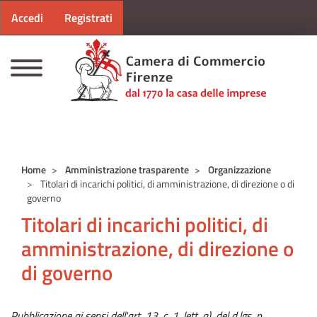
Menu profilo utente
Salta al contenuto principale
Accedi
Registrati
CAMERE DI COMMERCIO D'ITALIA
Home
Amministrazione trasparente
Organizzazione
Titolari di incarichi politici, di amministrazione, di direzione o di
governo
Titolari di incarichi politici, di
amministrazione, di direzione o
di governo
Pubblicazione ai sensi dell'art. 13, c. 1, lett. a), del d.lgs. n.