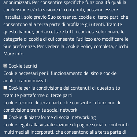
anonimizzati. Per consentire specifiche funzionalità quali la
Albo Online
condivisione e/o la visione di contenuti, possono essere
Amministrazione trasparente
installati, solo previo Suo consenso, cookie di terze parti che
consentono alla terza parte di profilare gli utenti. Tramite
Bandi e concorsi
questo banner, può accettare tutti i cookies, selezionare le
Segnalazioni Whistleblowing
categorie di cookie di cui consente l’utilizzo e/o modificare le
Accessibilità
Sue preferenze. Per vedere la Cookie Policy completa, clicchi
More info
IBAN e pagamenti informatici
Informative privacy e cookie
Cookie tecnici
Cookie necessari per il funzionamento del sito e cookie
Verifiche PA
analitici anonimizzati.
Attuazione misure PNRR
Cookie per la condivisione dei contenuti di questo sito
Modulistica
tramite piattaforme di terze parti
Cookie tecnico di terza parte che consente la funzione di
condivisione tramite social network.
SEGUICI SU
Cookie di piattaforme di social networking
Cookie legati alla visualizzazione di pagine social e contenuti
multimediali incorporati, che consentono alla terza parte di