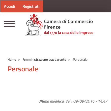
Menu profilo utente
Salta al contenuto principale
Accedi
Registrati
CAMERE DI COMMERCIO D'ITALIA
Home
Amministrazione trasparente
Personale
Personale
Ultima modifica
Ven, 09/09/2016 - 14:47