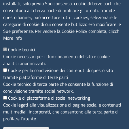
Amministrazione trasparente
installati, solo previo Suo consenso, cookie di terze parti che
consentono alla terza parte di profilare gli utenti. Tramite
Bandi e concorsi
questo banner, può accettare tutti i cookies, selezionare le
Segnalazioni Whistleblowing
categorie di cookie di cui consente l’utilizzo e/o modificare le
Accessibilità
Sue preferenze. Per vedere la Cookie Policy completa, clicchi
More info
IBAN e pagamenti informatici
Informative privacy e cookie
Cookie tecnici
Cookie necessari per il funzionamento del sito e cookie
Verifiche PA
analitici anonimizzati.
Attuazione misure PNRR
Cookie per la condivisione dei contenuti di questo sito
Modulistica
tramite piattaforme di terze parti
Cookie tecnico di terza parte che consente la funzione di
condivisione tramite social network.
SEGUICI SU
Cookie di piattaforme di social networking
Cookie legati alla visualizzazione di pagine social e contenuti
multimediali incorporati, che consentono alla terza parte di
profilare l'utente.