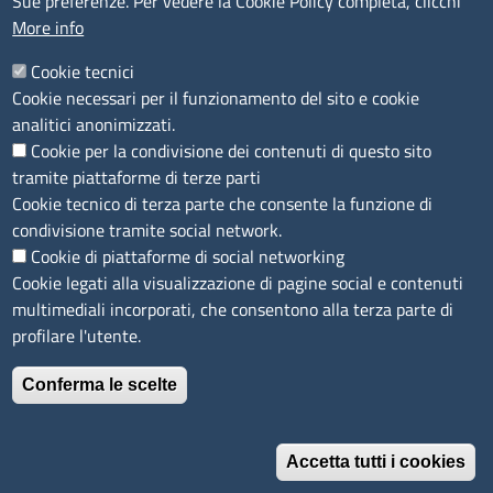
Sue preferenze. Per vedere la Cookie Policy completa, clicchi
More info
IBAN e pagamenti informatici
Informative privacy e cookie
Cookie tecnici
Cookie necessari per il funzionamento del sito e cookie
Verifiche PA
analitici anonimizzati.
Attuazione misure PNRR
Cookie per la condivisione dei contenuti di questo sito
Modulistica
tramite piattaforme di terze parti
Cookie tecnico di terza parte che consente la funzione di
condivisione tramite social network.
SEGUICI SU
Cookie di piattaforme di social networking
Cookie legati alla visualizzazione di pagine social e contenuti
multimediali incorporati, che consentono alla terza parte di
profilare l'utente.
Conferma le scelte
Accetta tutti i cookies