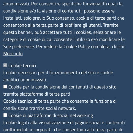
anonimizzati. Per consentire specifiche funzionalità quali la
Albo Online
condivisione e/o la visione di contenuti, possono essere
Amministrazione trasparente
installati, solo previo Suo consenso, cookie di terze parti che
consentono alla terza parte di profilare gli utenti. Tramite
Bandi e concorsi
questo banner, può accettare tutti i cookies, selezionare le
Segnalazioni Whistleblowing
categorie di cookie di cui consente l’utilizzo e/o modificare le
Accessibilità
Sue preferenze. Per vedere la Cookie Policy completa, clicchi
More info
IBAN e pagamenti informatici
Informative privacy e cookie
Cookie tecnici
Cookie necessari per il funzionamento del sito e cookie
Verifiche PA
analitici anonimizzati.
Attuazione misure PNRR
Cookie per la condivisione dei contenuti di questo sito
Modulistica
tramite piattaforme di terze parti
Cookie tecnico di terza parte che consente la funzione di
condivisione tramite social network.
SEGUICI SU
Cookie di piattaforme di social networking
Cookie legati alla visualizzazione di pagine social e contenuti
multimediali incorporati, che consentono alla terza parte di