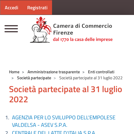
Menu profilo utente
Salta al contenuto principale
Accedi
Registrati
CAMERE DI COMMERCIO D'ITALIA
Home
Amministrazione trasparente
Enti controllati
Società partecipate
Società partecipate al 31 luglio 2022
Società partecipate al 31 luglio
2022
AGENZIA PER LO SVILUPPO DELL'EMPOLESE
VALDELSA - ASEV S.P.A.
CENTRALE DEL LATTE D'ITALIA S.P.A.