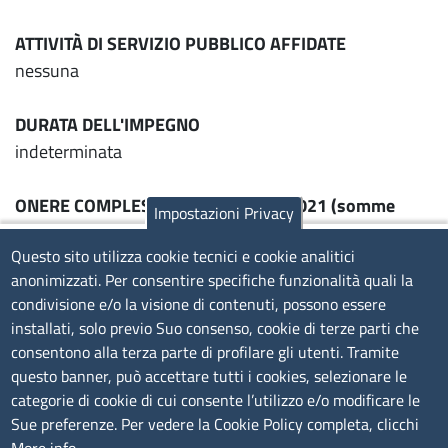
ATTIVITÀ DI SERVIZIO PUBBLICO AFFIDATE
nessuna
DURATA DELL'IMPEGNO
indeterminata
ONERE COMPLESSIVO A BILANCIO 2021 (somme
Impostazioni Privacy
effettivamente erogate)
Questo sito utilizza cookie tecnici e cookie analitici
€ 0,00
anonimizzati. Per consentire specifiche funzionalità quali la
condivisione e/o la visione di contenuti, possono essere
RAPPRESENTANTI CAMERALI NEGLI ORGANI DI
installati, solo previo Suo consenso, cookie di terze parti che
GOVERNO
consentono alla terza parte di profilare gli utenti. Tramite
nessuno
questo banner, può accettare tutti i cookies, selezionare le
categorie di cookie di cui consente l’utilizzo e/o modificare le
RISULTATO DI BILANCIO
2021
Sue preferenze. Per vedere la Cookie Policy completa, clicchi