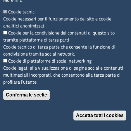
€ 2.921
More info
Cookie tecnici
RISULTATO DI BILANCIO 2020
Cookie necessari per il funzionamento del sito e cookie
€ 24.436
analitici anonimizzati.
Cookie per la condivisione dei contenuti di questo sito
RISULTATO DI BILANCIO 2019
tramite piattaforme di terze parti
Cookie tecnico di terza parte che consente la funzione di
€ 991.151,72
condivisione tramite social network.
Cookie di piattaforme di social networking
INCARICHI DELL'ORGANO AMMINISTRATIVO E
Cookie legati alla visualizzazione di pagine social e contenuti
COMPENSI EROGATI NEL 2021
multimediali incorporati, che consentono alla terza parte di
Francesco Querci presidente cda € € 30.987,41 annui
profilare l'utente.
lordi, oltre a € 129,11 lordi a seduta
Fabia Romagnoli consigliere € 129,11 lordi a seduta
Conferma le scelte
Antonio Napolitano amministratore delegato € 129,11
lordi a seduta
Accetta tutti i cookies
Catia Baroncelli consigliere € 129,11 lordi a seduta
Adriano Poggiali consigliere € 129,11 lordi a seduta
Revoca il consenso