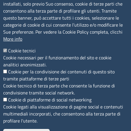
Amministrazione trasparente
installati, solo previo Suo consenso, cookie di terze parti che
consentono alla terza parte di profilare gli utenti. Tramite
Bandi e concorsi
questo banner, può accettare tutti i cookies, selezionare le
Segnalazioni Whistleblowing
categorie di cookie di cui consente l’utilizzo e/o modificare le
Accessibilità
Sue preferenze. Per vedere la Cookie Policy completa, clicchi
More info
IBAN e pagamenti informatici
Informative privacy e cookie
Cookie tecnici
Cookie necessari per il funzionamento del sito e cookie
Verifiche PA
analitici anonimizzati.
Attuazione misure PNRR
Cookie per la condivisione dei contenuti di questo sito
Modulistica
tramite piattaforme di terze parti
Cookie tecnico di terza parte che consente la funzione di
condivisione tramite social network.
SEGUICI SU
Cookie di piattaforme di social networking
Cookie legati alla visualizzazione di pagine social e contenuti
multimediali incorporati, che consentono alla terza parte di
profilare l'utente.