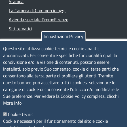
Stampa
La Camera di Commercio oggi
Azienda speciale PromoFirenze
Siti tematici
Impostazioni Privacy
TRASPARENZA
Questo sito utilizza cookie tecnici e cookie analitici
anonimizzati. Per consentire specifiche funzionalità quali la
Albo Online
condivisione e/o la visione di contenuti, possono essere
Amministrazione trasparente
installati, solo previo Suo consenso, cookie di terze parti che
consentono alla terza parte di profilare gli utenti. Tramite
Bandi e concorsi
questo banner, può accettare tutti i cookies, selezionare le
Segnalazioni Whistleblowing
categorie di cookie di cui consente l’utilizzo e/o modificare le
Accessibilità
Sue preferenze. Per vedere la Cookie Policy completa, clicchi
More info
IBAN e pagamenti informatici
Informative privacy e cookie
Cookie tecnici
Cookie necessari per il funzionamento del sito e cookie
Verifiche PA