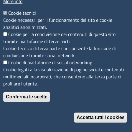
More info
IBAN e pagamenti informatici
Informative privacy e cookie
Cookie tecnici
Cookie necessari per il funzionamento del sito e cookie
Verifiche PA
analitici anonimizzati.
Attuazione misure PNRR
Cookie per la condivisione dei contenuti di questo sito
Modulistica
tramite piattaforme di terze parti
Cookie tecnico di terza parte che consente la funzione di
condivisione tramite social network.
SEGUICI SU
Cookie di piattaforme di social networking
Cookie legati alla visualizzazione di pagine social e contenuti
multimediali incorporati, che consentono alla terza parte di
profilare l'utente.
Conferma le scelte
Accetta tutti i cookies
Revoca il consenso