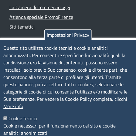
La Camera di Commercio oggi
Azienda speciale PromoFirenze
Siti tematici
Impostazioni Privacy
TRASPARENZA
Questo sito utilizza cookie tecnici e cookie analitici
anonimizzati. Per consentire specifiche funzionalità quali la
Albo Online
condivisione e/o la visione di contenuti, possono essere
Amministrazione trasparente
installati, solo previo Suo consenso, cookie di terze parti che
consentono alla terza parte di profilare gli utenti. Tramite
Bandi e concorsi
questo banner, può accettare tutti i cookies, selezionare le
Segnalazioni Whistleblowing
categorie di cookie di cui consente l’utilizzo e/o modificare le
Accessibilità
Sue preferenze. Per vedere la Cookie Policy completa, clicchi
More info
IBAN e pagamenti informatici
Informative privacy e cookie
Cookie tecnici
Cookie necessari per il funzionamento del sito e cookie
Verifiche PA
analitici anonimizzati.