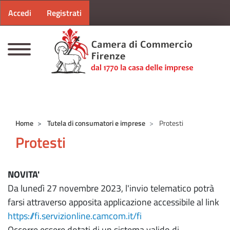
Menu profilo utente
Salta al contenuto principale
Accedi
Registrati
CAMERE DI COMMERCIO D'ITALIA
Home
Tutela di consumatori e imprese
Protesti
Protesti
NOVITA'
Da lunedì 27 novembre 2023, l'invio telematico potrà
farsi attraverso apposita applicazione accessibile al link
https://fi.servizionline.camcom.it/fi
Occorre essere dotati di un sistema valido di