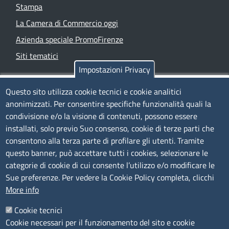
Stampa
La Camera di Commercio oggi
Azienda speciale PromoFirenze
Siti tematici
Impostazioni Privacy
TRASPARENZA
Questo sito utilizza cookie tecnici e cookie analitici
anonimizzati. Per consentire specifiche funzionalità quali la
Albo Online
condivisione e/o la visione di contenuti, possono essere
Amministrazione trasparente
installati, solo previo Suo consenso, cookie di terze parti che
consentono alla terza parte di profilare gli utenti. Tramite
Bandi e concorsi
questo banner, può accettare tutti i cookies, selezionare le
Segnalazioni Whistleblowing
categorie di cookie di cui consente l’utilizzo e/o modificare le
Accessibilità
Sue preferenze. Per vedere la Cookie Policy completa, clicchi
More info
IBAN e pagamenti informatici
Informative privacy e cookie
Cookie tecnici
Cookie necessari per il funzionamento del sito e cookie
Verifiche PA