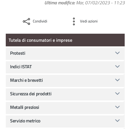
Ultima modifica
Mar, 07/02/2023 - 11:23
Condividi
Vedi azioni
Tutela di consumatori e imprese
Tutela di consumatori e imprese
Protesti
Indici ISTAT
Marchi e brevetti
Sicurezza dei prodotti
Metalli preziosi
Servizio metrico