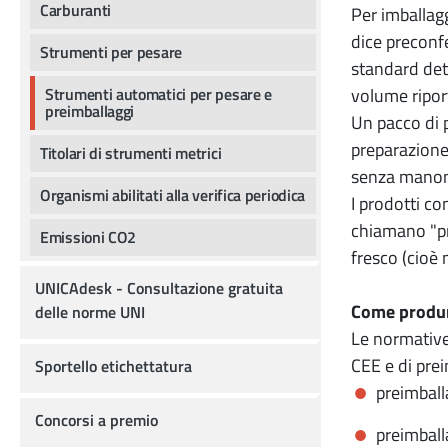
Carburanti
Per imballagg
dice preconf
Strumenti per pesare
standard dete
Strumenti automatici per pesare e
volume riport
preimballaggi
Un pacco di p
preparazione
Titolari di strumenti metrici
senza manome
Organismi abilitati alla verifica periodica
I prodotti co
chiamano "pr
Emissioni CO2
fresco (cioè 
UNICAdesk - Consultazione gratuita
Come produr
delle norme UNI
Le normative
CEE e di prei
Sportello etichettatura
preimball
Concorsi a premio
preimballa