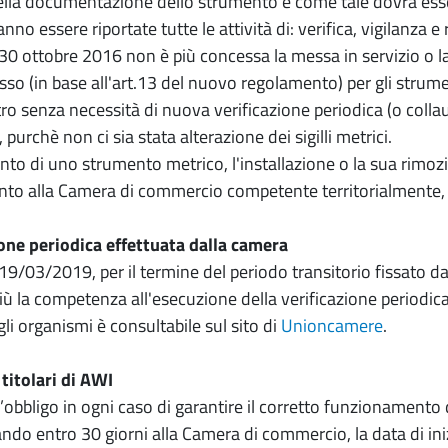
ella documentazione dello strumento e come tale dovrà esser
nno essere riportate tutte le attività di: verifica, vigilanza e
l 30 ottobre 2016 non è più concessa la messa in servizio o 
so (in base all'art.13 del nuovo regolamento) per gli strume
altro senza necessità di nuova verificazione periodica (o coll
 purchè non ci sia stata alterazione dei sigilli metrici.
to di uno strumento metrico, l'installazione o la sua rimoz
nto alla Camera di commercio competente territorialmente, 
ione periodica effettuata dalla camera
 19/03/2019, per il termine del periodo transitorio fissato 
ù la competenza all'esecuzione della verificazione periodica
i organismi è consultabile sul sito di
Unioncamere
.
 titolari di AWI
a l’obbligo in ogni caso di garantire il corretto funzionament
o entro 30 giorni alla Camera di commercio, la data di inizio 