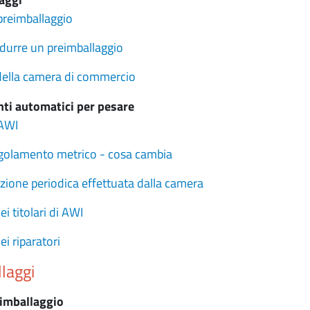
preimballaggio
durre un preimballaggio
à della camera di commercio
nti automatici per pesare
 AWI
golamento metrico - cosa cambia
cazione periodica effettuata dalla camera
ei titolari di AWI
ei riparatori
llaggi
eimballaggio