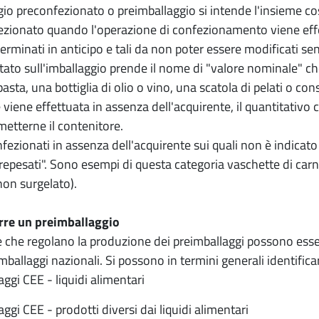
io preconfezionato o preimballaggio si intende l'insieme cos
ezionato quando l'operazione di confezionamento viene effet
rminati in anticipo e tali da non poter essere modificati sen
ato sull'imballaggio prende il nome di "valore nominale" che
asta, una bottiglia di olio o vino, una scatola di pelati o co
 viene effettuata in assenza dell'acquirente, il quantitativ
tterne il contenitore.
nfezionati in assenza dell'acquirente sui quali non è indicato
epesati". Sono esempi di questa categoria vaschette di carne
non surgelato).
re un preimballaggio
 che regolano la produzione dei preimballaggi possono essere
mballaggi nazionali. Si possono in termini generali identificar
aggi CEE - liquidi alimentari
ggi CEE - prodotti diversi dai liquidi alimentari