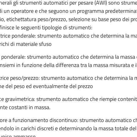
enerali gli strumenti automatici per pesare (AWI) sono stru
 di un operatore e che seguono un programma predeterminato 
io, etichettatura peso/prezzo, selezione su base peso dei p
nisce le seguenti tipologie di strumenti:
trice ponderale: strumento automatico che determina la mass
richi di materiale sfuso
 ponderale: strumento automatico che determina la massa del
insiemi in funzione della differenza tra la massa misurata e i
trice peso/prezzo: strumento automatico che determina la ma
ne del peso ed eventualmente del prezzo
ce gravimetrica: strumento automatico che riempie contenitor
nte costanti in massa.
tore a funzionamento discontinuo: strumento automatico ch
ndolo in carichi discreti e determinando la massa totale de
n unico ammasso.