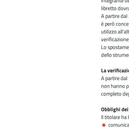
integrante d
libretto dovra
A partire da
è però conces
utilizzo all'
verificazione,
Lo spostamen
dello strume
La verificaz
A partire dal
non hanno pi
completo degl
Obblighi dei
Il titolare h
comunicand