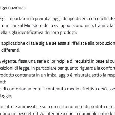
aggi nazionali
 e gli importatori di preimballaggi, di tipo diverso da quelli 
comunicare al Ministero dello sviluppo economico, tramite l
della sigla identificativa dei loro prodotti;
i applicazione di tale sigla e se essa si riferisce alla produ
differenti.
vigente, fissa una serie di principi e di requisiti in base ai
osizioni di legge, in particolare per quanto riguarda la conf
rodotto contenuta in un imballaggio è misurata sotto la respo
nti:
to di confezionamento il contenuto medio effettivo dev'ess
laggio;
un lotto è ammissibile solo un certo numero di prodotti difett
ntino un peso effettivo inferiore a quello nominale entro le 