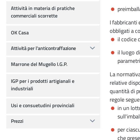
Attività in materia di pratiche
preimball
commerciali scorrette
I fabbricanti
obbligati a 
OK Casa
il codice 
Attività per l'anticontraffazione
il luogo d
parametri 
Marrone del Mugello I.G.P.
La normativa 
IGP per i prodotti artigianali e
relative disp
industriali
quantità di p
regole segue
Usi e consuetudini provinciali
in un lot
sull'imbal
Prezzi
per ciasc
che prese