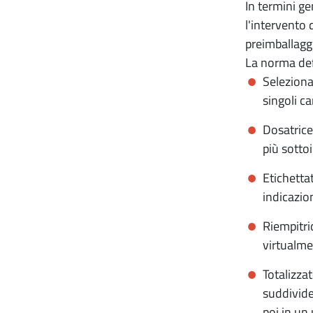
In termini g
l'intervento
preimballagg
La norma defi
Seleziona
singoli ca
Dosatrice
più sotto
Etichetta
indicazio
Riempitri
virtualme
Totalizza
suddivide
poi in u