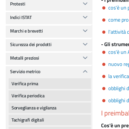
Protesti
cos'è un 
Indici ISTAT
come pro
Marchi e brevetti
l'attivit
- Gli strume
Sicurezza dei prodotti
cos'è un
Metalli preziosi
nuovo re
Servizio metrico
la verifi
Verifica prima
obblighi d
Verifica periodica
obblighi d
Sorveglianza e vigilanza
I preimba
Tachigrafi digitali
Cos'è un pr