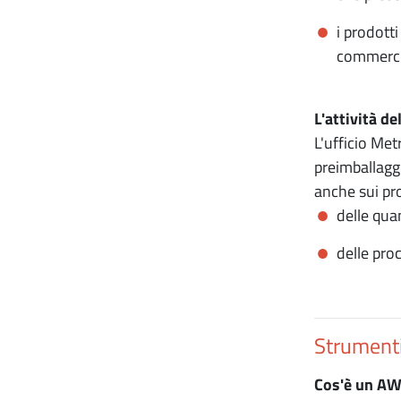
i prodott
commercia
L'attività d
L'ufficio Met
preimballaggi
anche sui pro
delle qua
delle pro
Strumenti
Cos'è un AW