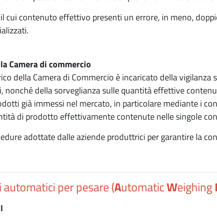
i il cui contenuto effettivo presenti un errore, in meno, dopp
lizzati.
ella Camera di commercio
rico della Camera di Commercio è incaricato della vigilanza su
, nonché della sorveglianza sulle quantità effettive contenut
dotti già immessi nel mercato, in particolare mediante i cont
ntità di prodotto effettivamente contenute nelle singole con
cedure adottate dalle aziende produttrici per garantire la co
 automatici per pesare (
A
utomatic
W
eighing
I