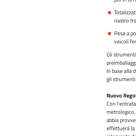
Totalizza
nastro tra
Pesa a po
veicoli fe
Gli strument
preimballaggi
In base alla 
gli strument
Nuovo Regol
Con l'entrata
metrologico,
abbia provve
effettuerà la