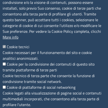
condivisione e/o la visione di contenuti, possono essere
installati, solo previo Suo consenso, cookie di terze parti che
Albo Online
consentono alla terza parte di profilare gli utenti. Tramite
Amministrazione trasparente
questo banner, può accettare tutti i cookies, selezionare le
Bandi e concorsi
categorie di cookie di cui consente l’utilizzo e/o modificare le
Sue preferenze. Per vedere la Cookie Policy completa, clicchi
Segnalazioni Whistleblowing
More info
Accessibilità
IBAN e pagamenti informatici
Cookie tecnici
Informative privacy e cookie
Cookie necessari per il funzionamento del sito e cookie
Verifiche PA
analitici anonimizzati.
Attuazione misure PNRR
Cookie per la condivisione dei contenuti di questo sito
Modulistica
tramite piattaforme di terze parti
Cookie tecnico di terza parte che consente la funzione di
SEGUICI SU
condivisione tramite social network.
Cookie di piattaforme di social networking
Cookie legati alla visualizzazione di pagine social e contenuti
multimediali incorporati, che consentono alla terza parte di
profilare l'utente.