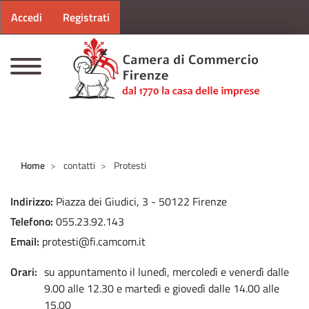
Menu profilo utente
Salta al contenuto principale
Accedi
Registrati
CAMERE DI COMMERCIO D'ITALIA
Home
contatti
Protesti
Indirizzo
Piazza dei Giudici, 3 - 50122 Firenze
Telefono
055.23.92.143
Email
protesti@fi.camcom.it
Orari
su appuntamento il lunedì, mercoledì e venerdì dalle
9.00 alle 12.30 e martedì e giovedì dalle 14.00 alle
15.00