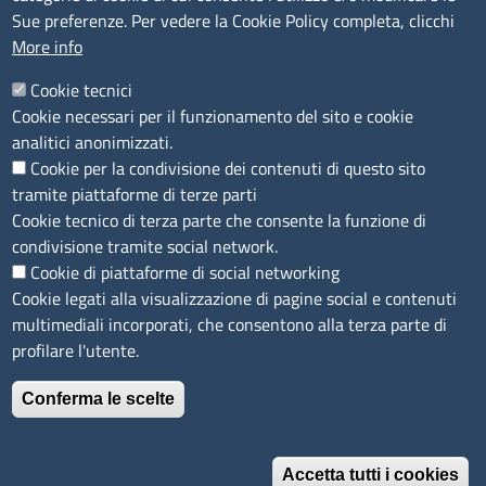
Accessibilità
Sue preferenze. Per vedere la Cookie Policy completa, clicchi
More info
IBAN e pagamenti informatici
Informative privacy e cookie
Cookie tecnici
Cookie necessari per il funzionamento del sito e cookie
Verifiche PA
analitici anonimizzati.
Attuazione misure PNRR
Cookie per la condivisione dei contenuti di questo sito
Modulistica
tramite piattaforme di terze parti
Cookie tecnico di terza parte che consente la funzione di
condivisione tramite social network.
SEGUICI SU
Cookie di piattaforme di social networking
Cookie legati alla visualizzazione di pagine social e contenuti
multimediali incorporati, che consentono alla terza parte di
profilare l'utente.
Conferma le scelte
Accetta tutti i cookies