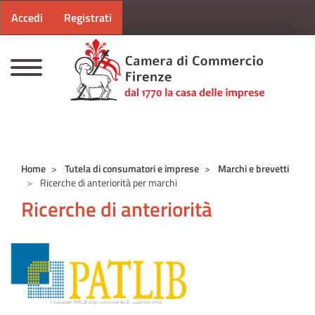
Menu profilo utente
Salta al contenuto principale
Accedi
Registrati
CAMERE DI COMMERCIO D'ITALIA
Home
Tutela di consumatori e imprese
Marchi e brevetti
Ricerche di anteriorità per marchi
Ricerche di anteriorità