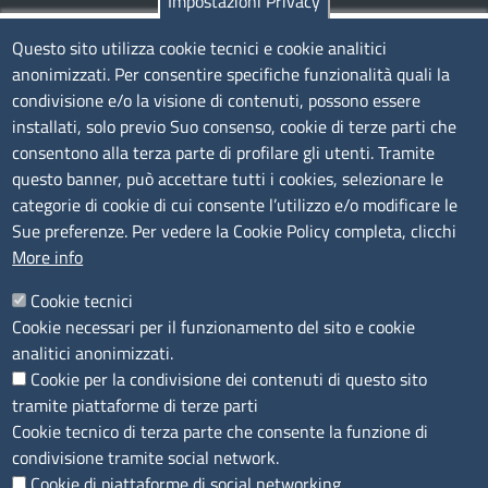
Impostazioni Privacy
TRASPARENZA
Questo sito utilizza cookie tecnici e cookie analitici
anonimizzati. Per consentire specifiche funzionalità quali la
Albo Online
condivisione e/o la visione di contenuti, possono essere
Amministrazione trasparente
installati, solo previo Suo consenso, cookie di terze parti che
consentono alla terza parte di profilare gli utenti. Tramite
Bandi e concorsi
questo banner, può accettare tutti i cookies, selezionare le
Segnalazioni Whistleblowing
categorie di cookie di cui consente l’utilizzo e/o modificare le
Accessibilità
Sue preferenze. Per vedere la Cookie Policy completa, clicchi
More info
IBAN e pagamenti informatici
Informative privacy e cookie
Cookie tecnici
Cookie necessari per il funzionamento del sito e cookie
Verifiche PA
analitici anonimizzati.
Attuazione misure PNRR
Cookie per la condivisione dei contenuti di questo sito
Modulistica
tramite piattaforme di terze parti
Cookie tecnico di terza parte che consente la funzione di
condivisione tramite social network.
SEGUICI SU
Cookie di piattaforme di social networking