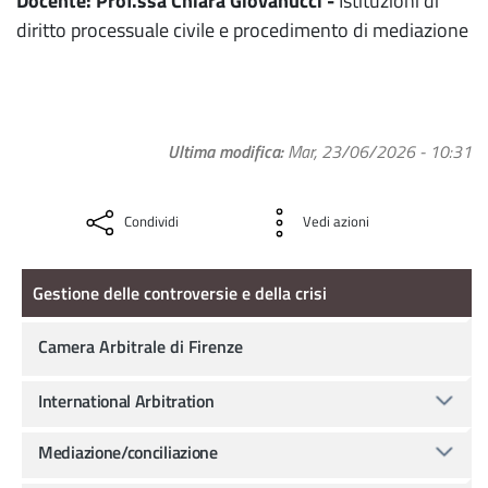
Docente: Prof.ssa Chiara Giovanucci -
Istituzioni di
diritto processuale civile e procedimento di mediazione
Ultima modifica
Mar, 23/06/2026 - 10:31
Condividi
Vedi azioni
Gestione delle controversie e della crisi
Gestione delle controversie e della crisi
Camera Arbitrale di Firenze
International Arbitration
Mediazione/conciliazione