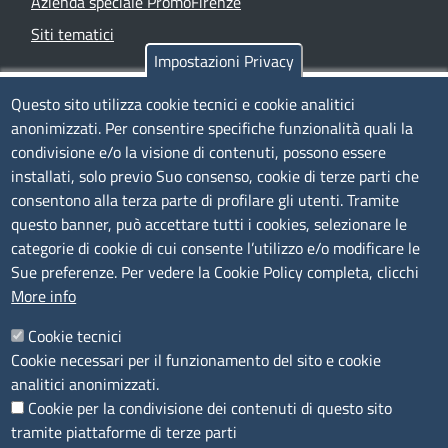
Azienda speciale PromoFirenze
Siti tematici
Impostazioni Privacy
TRASPARENZA
Questo sito utilizza cookie tecnici e cookie analitici
anonimizzati. Per consentire specifiche funzionalità quali la
Albo Online
condivisione e/o la visione di contenuti, possono essere
Amministrazione trasparente
installati, solo previo Suo consenso, cookie di terze parti che
consentono alla terza parte di profilare gli utenti. Tramite
Bandi e concorsi
questo banner, può accettare tutti i cookies, selezionare le
Segnalazioni Whistleblowing
categorie di cookie di cui consente l’utilizzo e/o modificare le
Accessibilità
Sue preferenze. Per vedere la Cookie Policy completa, clicchi
More info
IBAN e pagamenti informatici
Informative privacy e cookie
Cookie tecnici
Cookie necessari per il funzionamento del sito e cookie
Verifiche PA
analitici anonimizzati.
Attuazione misure PNRR
Cookie per la condivisione dei contenuti di questo sito
Modulistica
tramite piattaforme di terze parti