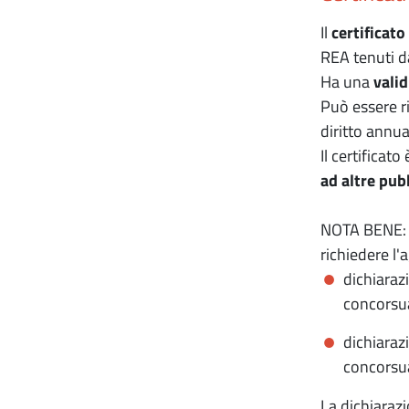
Il
certificato
REA tenuti d
Ha una
valid
Può essere ri
diritto annua
Il certificato
ad altre pub
NOTA BENE: pe
richiedere l'
dichiaraz
concorsua
dichiaraz
concorsua
La dichiaraz