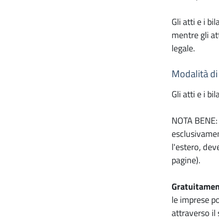
Gli atti e i 
mentre gli a
legale.
Modalità di 
Gli atti e i b
NOTA BENE: a 
esclusivamen
l'estero, dev
pagine).
Gratuitame
le imprese po
attraverso il