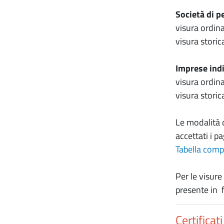
Società di p
visura ordina
visura storic
Imprese indi
visura ordina
visura storic
Le modalità 
accettati i p
Tabella compl
Per le visure
presente in 
Certificati