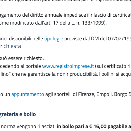
gamento del diritto annuale impedisce il rilascio di certificat
me modificato dall'art. 17 della L. n. 133/1999).
sono disponibili nelle
tipologie
previste dal DM del 07/02/19
richiesta
 può essere richiesto:
ccedendo al portale
www.registroimprese.it
(sul certificato 
llino" che ne garantisce la non riproducibilità. I bollini si
do un
appuntamento
agli sportelli di Firenze, Empoli, Borgo
egreteria e bollo
 di norma vengono rilasciati
in bollo pari a € 16,00 pagabile a