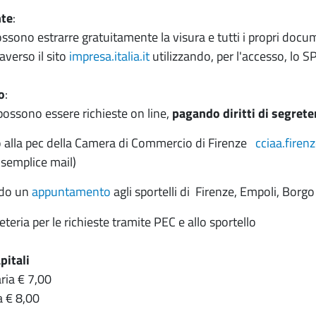
nte
:
ssono estrarre gratuitamente la visura e tutti i propri docume
averso il sito
impresa.italia.it
utilizzando, per l'accesso, lo SP
o
:
 possono essere richieste on line,
pagando diritti di segreter
 alla pec della Camera di Commercio di Firenze
cciaa.firen
semplice mail)
do un
appuntamento
agli sportelli di Firenze, Empoli, Borg
reteria
per le richieste tramite PEC e allo sportello
pitali
ria € 7,00
a € 8,00