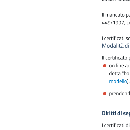
Il mancato pa
449/1997, co
I certificati 
Modalità di 
Il certificato
on line a
detta "bo
modello
).
prenden
Diritti di s
I certificati