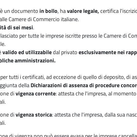
è un documento
in bollo
, ha
valore legale,
certifica l'iscri
alle Camere di Commercio italiane.
ità di sei mesi
.
lasciato per tutte le imprese iscritte presso le Camere di C
le.
 è
valido ed utilizzabile
dal privato
esclusivamente
nei rapp
bliche amministrazioni.
r tutti i certificati, ad eccezione di quello di deposito, di as
aggiunta della
Dichiarazioni di assenza di procedure conco
ione di
vigenza corrente
: attesta che l'impresa, al momento 
li.
ione di
vigenza storica
: attesta che l'impresa, dalla sua nas
li.
ione di vigenza non può essere evasa per le imprese cancella