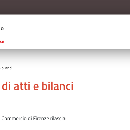
Salta al contenuto principale
ERCIO D'ITALIA
e bilanci
 di atti e bilanci
 Commercio di Firenze rilascia: