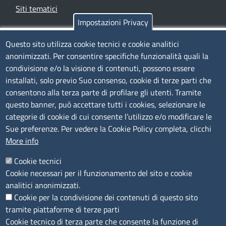
Siti tematici
Impostazioni Privacy
TRASPARENZA
Questo sito utilizza cookie tecnici e cookie analitici
anonimizzati. Per consentire specifiche funzionalità quali la
Albo Online
condivisione e/o la visione di contenuti, possono essere
Amministrazione trasparente
installati, solo previo Suo consenso, cookie di terze parti che
consentono alla terza parte di profilare gli utenti. Tramite
Bandi e concorsi
questo banner, può accettare tutti i cookies, selezionare le
Segnalazioni Whistleblowing
categorie di cookie di cui consente l’utilizzo e/o modificare le
Accessibilità
Sue preferenze. Per vedere la Cookie Policy completa, clicchi
More info
IBAN e pagamenti informatici
Informative privacy e cookie
Cookie tecnici
Cookie necessari per il funzionamento del sito e cookie
Verifiche PA
analitici anonimizzati.
Attuazione misure PNRR
Cookie per la condivisione dei contenuti di questo sito
Modulistica
tramite piattaforme di terze parti
Cookie tecnico di terza parte che consente la funzione di