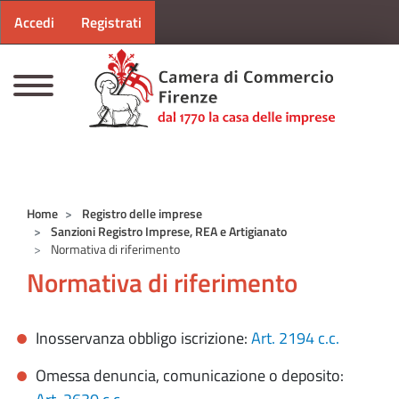
Menu profilo utente
Salta al contenuto principale
Accedi
Registrati
CAMERE DI COMMERCIO D'ITALIA
Home
Registro delle imprese
Sanzioni Registro Imprese, REA e Artigianato
Normativa di riferimento
Normativa di riferimento
Inosservanza obbligo iscrizione:
Art. 2194
c.c.
Omessa denuncia, comunicazione o deposito: