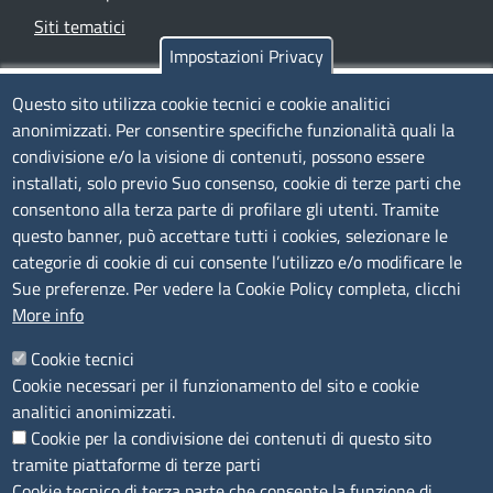
Siti tematici
Impostazioni Privacy
TRASPARENZA
Questo sito utilizza cookie tecnici e cookie analitici
anonimizzati. Per consentire specifiche funzionalità quali la
Albo Online
condivisione e/o la visione di contenuti, possono essere
Amministrazione trasparente
installati, solo previo Suo consenso, cookie di terze parti che
consentono alla terza parte di profilare gli utenti. Tramite
Bandi e concorsi
questo banner, può accettare tutti i cookies, selezionare le
Segnalazioni Whistleblowing
categorie di cookie di cui consente l’utilizzo e/o modificare le
Accessibilità
Sue preferenze. Per vedere la Cookie Policy completa, clicchi
More info
IBAN e pagamenti informatici
Informative privacy e cookie
Cookie tecnici
Cookie necessari per il funzionamento del sito e cookie
Verifiche PA
analitici anonimizzati.
Attuazione misure PNRR
Cookie per la condivisione dei contenuti di questo sito
Modulistica
tramite piattaforme di terze parti
Cookie tecnico di terza parte che consente la funzione di