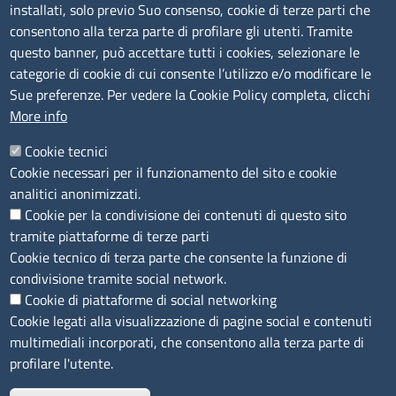
Amministrazione trasparente
installati, solo previo Suo consenso, cookie di terze parti che
consentono alla terza parte di profilare gli utenti. Tramite
Bandi e concorsi
questo banner, può accettare tutti i cookies, selezionare le
Segnalazioni Whistleblowing
categorie di cookie di cui consente l’utilizzo e/o modificare le
Accessibilità
Sue preferenze. Per vedere la Cookie Policy completa, clicchi
More info
IBAN e pagamenti informatici
Informative privacy e cookie
Cookie tecnici
Cookie necessari per il funzionamento del sito e cookie
Verifiche PA
analitici anonimizzati.
Attuazione misure PNRR
Cookie per la condivisione dei contenuti di questo sito
Modulistica
tramite piattaforme di terze parti
Cookie tecnico di terza parte che consente la funzione di
condivisione tramite social network.
SEGUICI SU
Cookie di piattaforme di social networking
Cookie legati alla visualizzazione di pagine social e contenuti
multimediali incorporati, che consentono alla terza parte di
profilare l'utente.