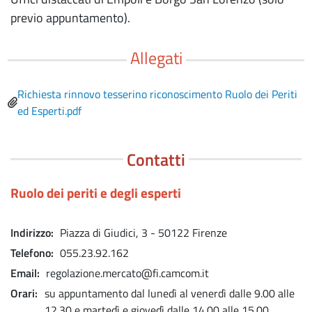
previo appuntamento).
Allegati
File
Richiesta rinnovo tesserino riconoscimento Ruolo dei Periti
ed Esperti.pdf
Contatti
Ruolo dei periti e degli esperti
Indirizzo
Piazza di Giudici, 3 - 50122 Firenze
Telefono
055.23.92.162
Email
regolazione.mercato@fi.camcom.it
Orari
su appuntamento dal lunedì al venerdì dalle 9.00 alle
12.30 e martedì e giovedì dalle 14.00 alle 15.00