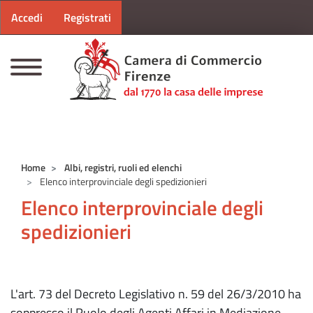
Menu profilo utente
Salta al contenuto principale
Accedi
Registrati
CAMERE DI COMMERCIO D'ITALIA
Home
Albi, registri, ruoli ed elenchi
Elenco interprovinciale degli spedizionieri
Elenco interprovinciale degli
spedizionieri
L'art. 73 del Decreto Legislativo n. 59 del 26/3/2010 ha
soppresso il Ruolo degli Agenti Affari in Mediazione.