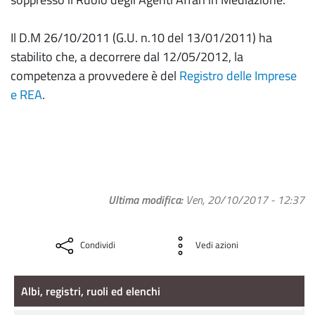
Il D.M 26/10/2011 (G.U. n.10 del 13/01/2011) ha
stabilito che, a decorrere dal 12/05/2012, la
competenza a provvedere è del
Registro delle Imprese
e REA
.
Ultima modifica
Ven, 20/10/2017 - 12:37
Condividi
Vedi azioni
Albi, registri, ruoli ed elenchi
Albi, registri, ruoli ed elenchi