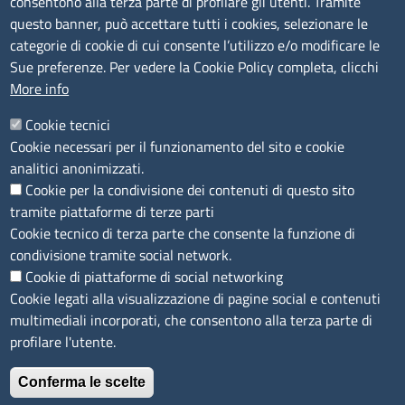
consentono alla terza parte di profilare gli utenti. Tramite
Bandi e concorsi
questo banner, può accettare tutti i cookies, selezionare le
Segnalazioni Whistleblowing
categorie di cookie di cui consente l’utilizzo e/o modificare le
Accessibilità
Sue preferenze. Per vedere la Cookie Policy completa, clicchi
More info
IBAN e pagamenti informatici
Informative privacy e cookie
Cookie tecnici
Cookie necessari per il funzionamento del sito e cookie
Verifiche PA
analitici anonimizzati.
Attuazione misure PNRR
Cookie per la condivisione dei contenuti di questo sito
Modulistica
tramite piattaforme di terze parti
Cookie tecnico di terza parte che consente la funzione di
condivisione tramite social network.
SEGUICI SU
Cookie di piattaforme di social networking
Cookie legati alla visualizzazione di pagine social e contenuti
multimediali incorporati, che consentono alla terza parte di
profilare l'utente.
Conferma le scelte