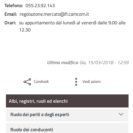
Telefono
055.23.92.143
Email
regolazione.mercato@fi.camcom.it
Orari
su appuntamento dal lunedì al venerdì dalle 9.00 alle
12.30
Ultima modifica
Gio, 15/03/2018 - 12:59
Condividi
Vedi azioni
Albi, registri, ruoli ed elenchi
Albi, registri, ruoli ed elenchi
Ruolo dei periti e degli esperti
Ruolo dei conducenti