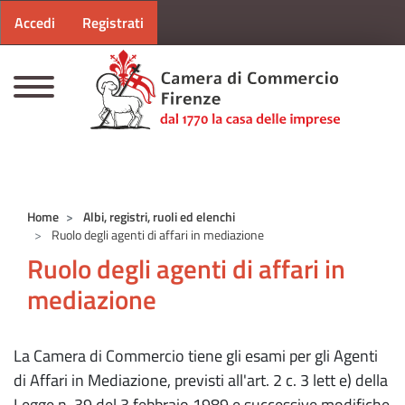
Menu profilo utente
Salta al contenuto principale
Accedi
Registrati
CAMERE DI COMMERCIO D'ITALIA
Home
Albi, registri, ruoli ed elenchi
Ruolo degli agenti di affari in mediazione
Ruolo degli agenti di affari in
mediazione
La Camera di Commercio tiene gli esami per gli Agenti
di Affari in Mediazione, previsti all'art. 2 c. 3 lett e) della
Legge n. 39 del 3 febbraio 1989 e successive modifiche