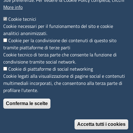
Sue preferenze. Per vedere la Cookie Policy completa, clicchi
More info
IBAN e pagamenti informatici
Informative privacy e cookie
Cookie tecnici
Cookie necessari per il funzionamento del sito e cookie
Verifiche PA
analitici anonimizzati.
Attuazione misure PNRR
Cookie per la condivisione dei contenuti di questo sito
Modulistica
tramite piattaforme di terze parti
Cookie tecnico di terza parte che consente la funzione di
condivisione tramite social network.
SEGUICI SU
Cookie di piattaforme di social networking
Cookie legati alla visualizzazione di pagine social e contenuti
multimediali incorporati, che consentono alla terza parte di
profilare l'utente.
Conferma le scelte
Accetta tutti i cookies