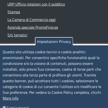
URP Ufficio relazioni con il pubblico
Stampa
La Camera di Commercio oggi
Azienda speciale PromoFirenze
Siti tematici
Impostazioni Privacy
TRASPARENZA
Questo sito utilizza cookie tecnici e cookie analitici
anonimizzati. Per consentire specifiche funzionalità quali la
Albo Online
condivisione e/o la visione di contenuti, possono essere
Amministrazione trasparente
installati, solo previo Suo consenso, cookie di terze parti che
consentono alla terza parte di profilare gli utenti. Tramite
Bandi e concorsi
questo banner, può accettare tutti i cookies, selezionare le
Segnalazioni Whistleblowing
categorie di cookie di cui consente l’utilizzo e/o modificare le
Accessibilità
Sue preferenze. Per vedere la Cookie Policy completa, clicchi
More info
IBAN e pagamenti informatici
Informative privacy e cookie
Cookie tecnici