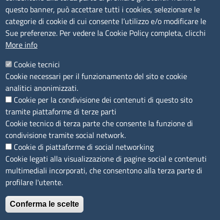
Amministrazione trasparente
questo banner, può accettare tutti i cookies, selezionare le
Bandi e concorsi
categorie di cookie di cui consente l’utilizzo e/o modificare le
Sue preferenze. Per vedere la Cookie Policy completa, clicchi
Segnalazioni Whistleblowing
More info
Accessibilità
IBAN e pagamenti informatici
Cookie tecnici
Informative privacy e cookie
Cookie necessari per il funzionamento del sito e cookie
Verifiche PA
analitici anonimizzati.
Attuazione misure PNRR
Cookie per la condivisione dei contenuti di questo sito
Modulistica
tramite piattaforme di terze parti
Cookie tecnico di terza parte che consente la funzione di
SEGUICI SU
condivisione tramite social network.
Cookie di piattaforme di social networking
Cookie legati alla visualizzazione di pagine social e contenuti
multimediali incorporati, che consentono alla terza parte di
profilare l'utente.
Conferma le scelte