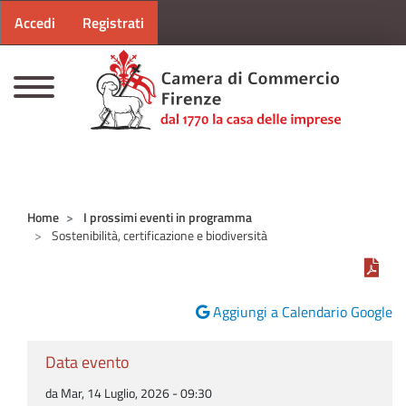
Menu profilo utente
Salta al contenuto principale
Accedi
Registrati
CAMERE DI COMMERCIO D'ITALIA
Home
I prossimi eventi in programma
Sostenibilità, certificazione e biodiversità
Aggiungi a Calendario Google
Data evento
da Mar, 14 Luglio, 2026 - 09:30