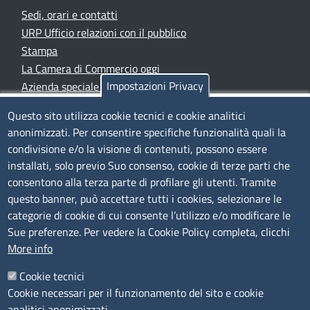
Sedi, orari e contatti
URP Ufficio relazioni con il pubblico
Stampa
La Camera di Commercio oggi
Impostazioni Privacy
Azienda speciale PromoFirenze
Siti tematici
Questo sito utilizza cookie tecnici e cookie analitici
anonimizzati. Per consentire specifiche funzionalità quali la
TRASPARENZA
condivisione e/o la visione di contenuti, possono essere
installati, solo previo Suo consenso, cookie di terze parti che
Albo Online
consentono alla terza parte di profilare gli utenti. Tramite
Amministrazione trasparente
questo banner, può accettare tutti i cookies, selezionare le
Bandi e concorsi
categorie di cookie di cui consente l’utilizzo e/o modificare le
Sue preferenze. Per vedere la Cookie Policy completa, clicchi
Segnalazioni Whistleblowing
More info
Accessibilità
IBAN e pagamenti informatici
Cookie tecnici
Informative privacy e cookie
Cookie necessari per il funzionamento del sito e cookie
Verifiche PA
analitici anonimizzati.