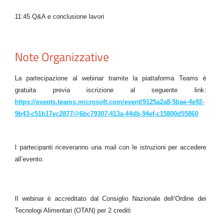
11:45 Q&A e conclusione lavori
Note Organizzative
La partecipazione al webinar tramite la piattaforma Teams è
gratuita previa iscrizione al seguente link:
https://events.teams.microsoft.com/event/9125a2a8-5bae-4e92-
9b43-c51b17ec2877@6bc79307-413a-44db-94ef-c15800d55860
I partecipanti riceveranno una mail con le istruzioni per accedere
all’evento.
Il webinar è accreditato dal Consiglio Nazionale dell’Ordine dei
Tecnologi Alimentari (OTAN) per 2 crediti