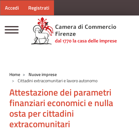
Menu profilo utente
Salta al contenuto principale
Accedi
Registrati
CAMERE DI COMMERCIO D'ITALIA
Home
Nuove imprese
Cittadini extracomunitari e lavoro autonomo
Attestazione dei parametri
finanziari economici e nulla
osta per cittadini
extracomunitari