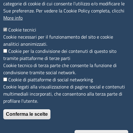
Segnalazioni Whistleblowing
categorie di cookie di cui consente l’utilizzo e/o modificare le
Accessibilità
Sue preferenze. Per vedere la Cookie Policy completa, clicchi
More info
IBAN e pagamenti informatici
Informative privacy e cookie
Cookie tecnici
Cookie necessari per il funzionamento del sito e cookie
Verifiche PA
analitici anonimizzati.
Attuazione misure PNRR
Cookie per la condivisione dei contenuti di questo sito
Modulistica
tramite piattaforme di terze parti
Cookie tecnico di terza parte che consente la funzione di
condivisione tramite social network.
SEGUICI SU
Cookie di piattaforme di social networking
Cookie legati alla visualizzazione di pagine social e contenuti
multimediali incorporati, che consentono alla terza parte di
profilare l'utente.
Conferma le scelte