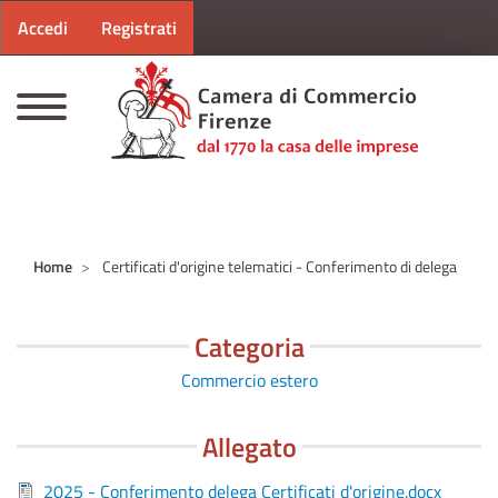
Menu profilo utente
Salta al contenuto principale
Accedi
Registrati
CAMERE DI COMMERCIO D'ITALIA
Home
Certificati d'origine telematici - Conferimento di delega
Categoria
Commercio estero
Allegato
2025 - Conferimento delega Certificati d'origine.docx