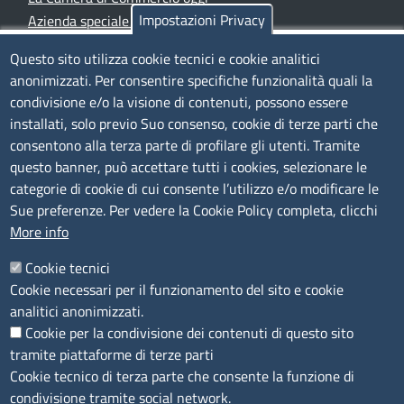
Impostazioni Privacy
Azienda speciale PromoFirenze
Siti tematici
Questo sito utilizza cookie tecnici e cookie analitici
anonimizzati. Per consentire specifiche funzionalità quali la
TRASPARENZA
condivisione e/o la visione di contenuti, possono essere
installati, solo previo Suo consenso, cookie di terze parti che
Albo Online
consentono alla terza parte di profilare gli utenti. Tramite
Amministrazione trasparente
questo banner, può accettare tutti i cookies, selezionare le
Bandi e concorsi
categorie di cookie di cui consente l’utilizzo e/o modificare le
Sue preferenze. Per vedere la Cookie Policy completa, clicchi
Segnalazioni Whistleblowing
More info
Accessibilità
IBAN e pagamenti informatici
Cookie tecnici
Informative privacy e cookie
Cookie necessari per il funzionamento del sito e cookie
Verifiche PA
analitici anonimizzati.
Attuazione misure PNRR
Cookie per la condivisione dei contenuti di questo sito
Modulistica
tramite piattaforme di terze parti
Cookie tecnico di terza parte che consente la funzione di
SEGUICI SU
condivisione tramite social network.