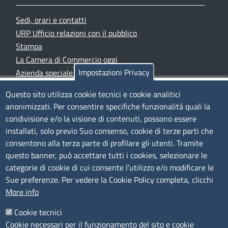
Sedi, orari e contatti
URP Ufficio relazioni con il pubblico
Stampa
La Camera di Commercio oggi
Impostazioni Privacy
Azienda speciale PromoFirenze
Siti tematici
Questo sito utilizza cookie tecnici e cookie analitici
anonimizzati. Per consentire specifiche funzionalità quali la
TRASPARENZA
condivisione e/o la visione di contenuti, possono essere
installati, solo previo Suo consenso, cookie di terze parti che
Albo Online
consentono alla terza parte di profilare gli utenti. Tramite
Amministrazione trasparente
questo banner, può accettare tutti i cookies, selezionare le
Bandi e concorsi
categorie di cookie di cui consente l’utilizzo e/o modificare le
Sue preferenze. Per vedere la Cookie Policy completa, clicchi
Segnalazioni Whistleblowing
More info
Accessibilità
IBAN e pagamenti informatici
Cookie tecnici
Informative privacy e cookie
Cookie necessari per il funzionamento del sito e cookie