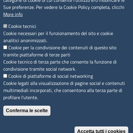
categorie di cookie di cui consente l’utilizzo e/o modificare le
Sue preferenze. Per vedere la Cookie Policy completa, clicchi
Segnalazioni Whistleblowing
More info
Accessibilità
IBAN e pagamenti informatici
Cookie tecnici
Informative privacy e cookie
Cookie necessari per il funzionamento del sito e cookie
Verifiche PA
analitici anonimizzati.
Attuazione misure PNRR
Cookie per la condivisione dei contenuti di questo sito
Modulistica
tramite piattaforme di terze parti
Cookie tecnico di terza parte che consente la funzione di
SEGUICI SU
condivisione tramite social network.
Cookie di piattaforme di social networking
Cookie legati alla visualizzazione di pagine social e contenuti
multimediali incorporati, che consentono alla terza parte di
profilare l'utente.
Conferma le scelte
Accetta tutti i cookies