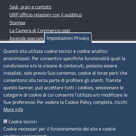
Sedi, orari e contatti
URP Ufficio relazioni con il pubblico
Stampa
La Camera di Commercio oggi
Impostazioni Privacy
Azienda speciale PromoFirenze
Siti tematici
Questo sito utilizza cookie tecnici e cookie analitici
anonimizzati. Per consentire specifiche funzionalità quali la
TRASPARENZA
condivisione e/o la visione di contenuti, possono essere
installati, solo previo Suo consenso, cookie di terze parti che
Albo Online
consentono alla terza parte di profilare gli utenti. Tramite
Amministrazione trasparente
questo banner, può accettare tutti i cookies, selezionare le
Bandi e concorsi
categorie di cookie di cui consente l’utilizzo e/o modificare le
Sue preferenze. Per vedere la Cookie Policy completa, clicchi
Segnalazioni Whistleblowing
More info
Accessibilità
IBAN e pagamenti informatici
Cookie tecnici
Informative privacy e cookie
Cookie necessari per il funzionamento del sito e cookie
Verifiche PA