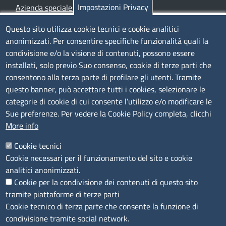
Impostazioni Privacy
Azienda speciale PromoFirenze
Siti tematici
Questo sito utilizza cookie tecnici e cookie analitici
anonimizzati. Per consentire specifiche funzionalità quali la
TRASPARENZA
condivisione e/o la visione di contenuti, possono essere
installati, solo previo Suo consenso, cookie di terze parti che
Albo Online
consentono alla terza parte di profilare gli utenti. Tramite
Amministrazione trasparente
questo banner, può accettare tutti i cookies, selezionare le
Bandi e concorsi
categorie di cookie di cui consente l’utilizzo e/o modificare le
Sue preferenze. Per vedere la Cookie Policy completa, clicchi
Segnalazioni Whistleblowing
More info
Accessibilità
IBAN e pagamenti informatici
Cookie tecnici
Informative privacy e cookie
Cookie necessari per il funzionamento del sito e cookie
Verifiche PA
analitici anonimizzati.
Attuazione misure PNRR
Cookie per la condivisione dei contenuti di questo sito
Modulistica
tramite piattaforme di terze parti
Cookie tecnico di terza parte che consente la funzione di
SEGUICI SU
condivisione tramite social network.