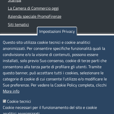
La Camera di Commercio oggi
Azienda speciale PromoFirenze
Siti tematici
Impostazioni Privacy
TRASPARENZA
Questo sito utilizza cookie tecnici e cookie analitici
anonimizzati. Per consentire specifiche funzionalità quali la
Albo Online
condivisione e/o la visione di contenuti, possono essere
Amministrazione trasparente
installati, solo previo Suo consenso, cookie di terze parti che
consentono alla terza parte di profilare gli utenti. Tramite
Bandi e concorsi
questo banner, può accettare tutti i cookies, selezionare le
Segnalazioni Whistleblowing
categorie di cookie di cui consente l’utilizzo e/o modificare le
Accessibilità
Sue preferenze. Per vedere la Cookie Policy completa, clicchi
More info
IBAN e pagamenti informatici
Informative privacy e cookie
Cookie tecnici
Cookie necessari per il funzionamento del sito e cookie
Verifiche PA
analitici anonimizzati.