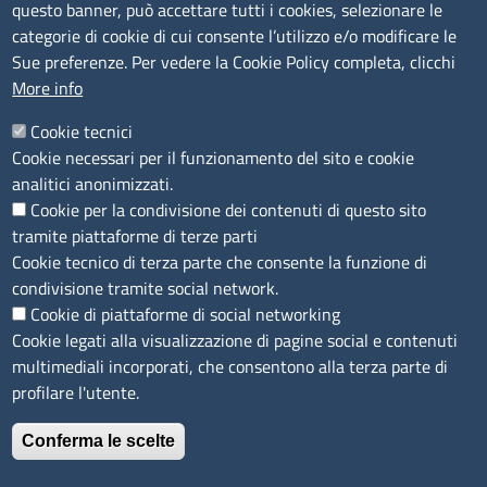
Amministrazione trasparente
questo banner, può accettare tutti i cookies, selezionare le
Bandi e concorsi
categorie di cookie di cui consente l’utilizzo e/o modificare le
Sue preferenze. Per vedere la Cookie Policy completa, clicchi
Segnalazioni Whistleblowing
More info
Accessibilità
IBAN e pagamenti informatici
Cookie tecnici
Informative privacy e cookie
Cookie necessari per il funzionamento del sito e cookie
Verifiche PA
analitici anonimizzati.
Attuazione misure PNRR
Cookie per la condivisione dei contenuti di questo sito
Modulistica
tramite piattaforme di terze parti
Cookie tecnico di terza parte che consente la funzione di
SEGUICI SU
condivisione tramite social network.
Cookie di piattaforme di social networking
Cookie legati alla visualizzazione di pagine social e contenuti
multimediali incorporati, che consentono alla terza parte di
profilare l'utente.
Conferma le scelte