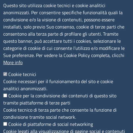
Siti tematici
Questo sito utilizza cookie tecnici e cookie analitici
anonimizzati. Per consentire specifiche funzionalità quali la
TRASPARENZA
condivisione e/o la visione di contenuti, possono essere
installati, solo previo Suo consenso, cookie di terze parti che
Albo Online
consentono alla terza parte di profilare gli utenti. Tramite
Amministrazione trasparente
questo banner, può accettare tutti i cookies, selezionare le
Bandi e concorsi
categorie di cookie di cui consente l’utilizzo e/o modificare le
Sue preferenze. Per vedere la Cookie Policy completa, clicchi
Segnalazioni Whistleblowing
More info
Accessibilità
IBAN e pagamenti informatici
Cookie tecnici
Informative privacy e cookie
Cookie necessari per il funzionamento del sito e cookie
Verifiche PA
analitici anonimizzati.
Attuazione misure PNRR
Cookie per la condivisione dei contenuti di questo sito
Modulistica
tramite piattaforme di terze parti
Cookie tecnico di terza parte che consente la funzione di
SEGUICI SU
condivisione tramite social network.
Cookie di piattaforme di social networking
Cookie legati alla visualizzazione di pagine social e contenuti