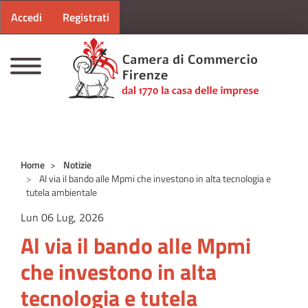
Menu profilo utente
Salta al contenuto principale
Accedi
Registrati
CAMERE DI COMMERCIO D'ITALIA
Home
Notizie
Al via il bando alle Mpmi che investono in alta tecnologia e
tutela ambientale
Lun 06 Lug, 2026
Al via il bando alle Mpmi
che investono in alta
tecnologia e tutela