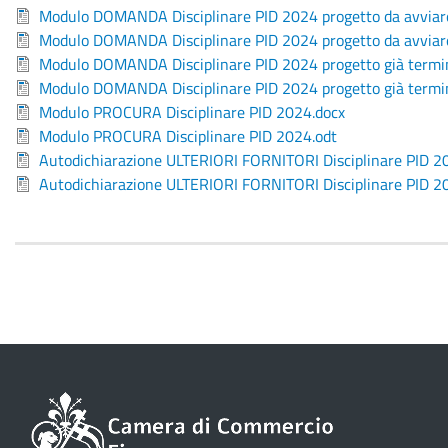
Modulo DOMANDA Disciplinare PID 2024 progetto da avviare 
Modulo DOMANDA Disciplinare PID 2024 progetto da avviare 
Modulo DOMANDA Disciplinare PID 2024 progetto già termin
Modulo DOMANDA Disciplinare PID 2024 progetto già termin
Modulo PROCURA Disciplinare PID 2024.docx
Modulo PROCURA Disciplinare PID 2024.odt
Autodichiarazione ULTERIORI FORNITORI Disciplinare PID 2
Autodichiarazione ULTERIORI FORNITORI Disciplinare PID 2