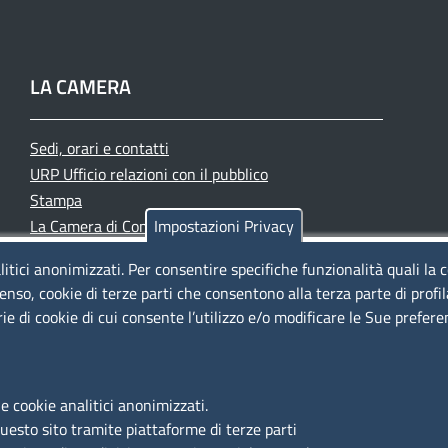
LA CAMERA
Sedi, orari e contatti
URP Ufficio relazioni con il pubblico
Stampa
La Camera di Commercio oggi
Impostazioni Privacy
Azienda speciale PromoFirenze
litici anonimizzati. Per consentire specifiche funzionalità quali la 
Siti tematici
enso, cookie di terze parti che consentono alla terza parte di profi
rie di cookie di cui consente l’utilizzo e/o modificare le Sue prefer
e cookie analitici anonimizzati.
questo sito tramite piattaforme di terze parti