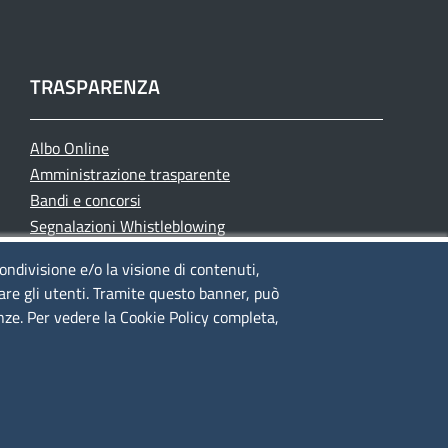
TRASPARENZA
Albo Online
Amministrazione trasparente
Bandi e concorsi
Segnalazioni Whistleblowing
Accessibilità
condivisione e/o la visione di contenuti,
IBAN e pagamenti informatici
lare gli utenti. Tramite questo banner, può
Informative privacy e cookie
enze. Per vedere la Cookie Policy completa,
Verifiche PA
Attuazione misure PNRR
Modulistica