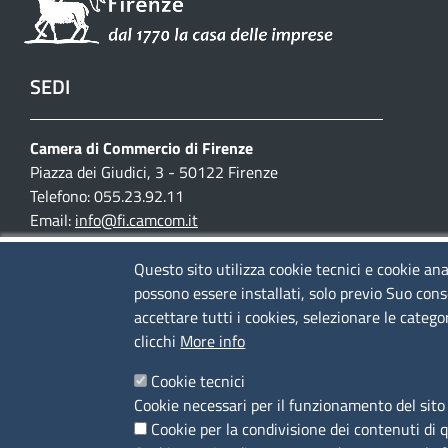
SEDI
Camera di Commercio di Firenze
Piazza dei Giudici, 3 - 50122 Firenze
Telefono: 055.23.92.11
Email:
info@fi.camcom.it
Posta elettronica certificata:
cciaa.firenze@fi.legalmail.camcom.it
Questo sito utilizza cookie tecnici e cookie ana
possono essere installati, solo previo Suo cons
Partita IVA 03097420487
accettare tutti i cookies, selezionare le catego
Codice fiscale 80002690487
clicchi
More info
Cookie tecnici
Mappa del sito
Cookie necessari per il funzionamento del sito 
Accesso riservato
Cookie per la condivisione dei contenuti di 