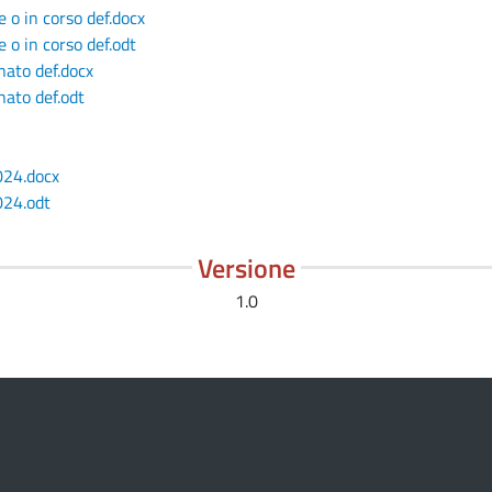
o in corso def.docx
o in corso def.odt
ato def.docx
ato def.odt
024.docx
024.odt
Versione
1.0