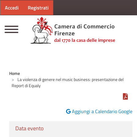
Menu profilo utente
Salta al contenuto principale
Accedi
Registrati
CAMERE DI COMMERCIO D'ITALIA
Home
La violenza di genere nel music business: presentazione del
Report di Equaly
Aggiungi a Calendario Google
Data evento