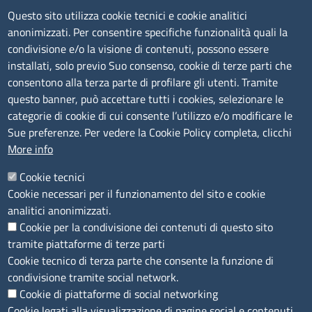
Siti tematici
Questo sito utilizza cookie tecnici e cookie analitici
anonimizzati. Per consentire specifiche funzionalità quali la
TRASPARENZA
condivisione e/o la visione di contenuti, possono essere
installati, solo previo Suo consenso, cookie di terze parti che
Albo Online
consentono alla terza parte di profilare gli utenti. Tramite
Amministrazione trasparente
questo banner, può accettare tutti i cookies, selezionare le
Bandi e concorsi
categorie di cookie di cui consente l’utilizzo e/o modificare le
Sue preferenze. Per vedere la Cookie Policy completa, clicchi
Segnalazioni Whistleblowing
More info
Accessibilità
IBAN e pagamenti informatici
Cookie tecnici
Informative privacy e cookie
Cookie necessari per il funzionamento del sito e cookie
Verifiche PA
analitici anonimizzati.
Attuazione misure PNRR
Cookie per la condivisione dei contenuti di questo sito
Modulistica
tramite piattaforme di terze parti
Cookie tecnico di terza parte che consente la funzione di
SEGUICI SU
condivisione tramite social network.
Cookie di piattaforme di social networking
Cookie legati alla visualizzazione di pagine social e contenuti