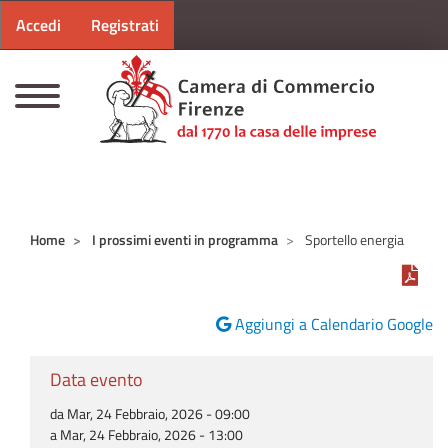
Menu profilo utente
Salta al contenuto principale
Accedi
Registrati
CAMERE DI COMMERCIO D'ITALIA
Home
I prossimi eventi in programma
Sportello energia
Aggiungi a Calendario Google
Data evento
da Mar, 24 Febbraio, 2026 - 09:00
a Mar, 24 Febbraio, 2026 - 13:00