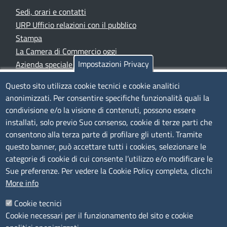
Sedi, orari e contatti
URP Ufficio relazioni con il pubblico
Stampa
La Camera di Commercio oggi
Impostazioni Privacy
Azienda speciale PromoFirenze
Siti tematici
Questo sito utilizza cookie tecnici e cookie analitici
anonimizzati. Per consentire specifiche funzionalità quali la
TRASPARENZA
condivisione e/o la visione di contenuti, possono essere
installati, solo previo Suo consenso, cookie di terze parti che
Albo Online
consentono alla terza parte di profilare gli utenti. Tramite
Amministrazione trasparente
questo banner, può accettare tutti i cookies, selezionare le
Bandi e concorsi
categorie di cookie di cui consente l’utilizzo e/o modificare le
Sue preferenze. Per vedere la Cookie Policy completa, clicchi
Segnalazioni Whistleblowing
More info
Accessibilità
IBAN e pagamenti informatici
Cookie tecnici
Informative privacy e cookie
Cookie necessari per il funzionamento del sito e cookie
Verifiche PA