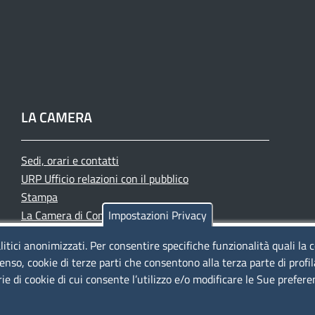
LA CAMERA
Sedi, orari e contatti
URP Ufficio relazioni con il pubblico
Stampa
La Camera di Commercio oggi
Impostazioni Privacy
Azienda speciale PromoFirenze
litici anonimizzati. Per consentire specifiche funzionalità quali la 
Siti tematici
enso, cookie di terze parti che consentono alla terza parte di profi
rie di cookie di cui consente l’utilizzo e/o modificare le Sue prefer