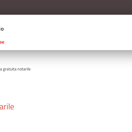
Salta al contenuto principale
ERCIO D'ITALIA
a gratuita notarile
arile