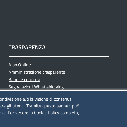
TRASPARENZA
Albo Online
Amministrazione trasparente
Bandi e concorsi
Segnalazioni Whistleblowing
Accessibilità
condivisione e/o la visione di contenuti,
IBAN e pagamenti informatici
lare gli utenti. Tramite questo banner, può
Informative privacy e cookie
enze. Per vedere la Cookie Policy completa,
Verifiche PA
Attuazione misure PNRR