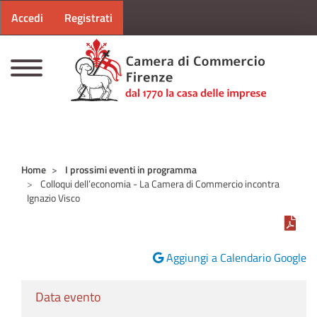
Menu profilo utente
Salta al contenuto principale
Accedi
Registrati
CAMERE DI COMMERCIO D'ITALIA
Home
I prossimi eventi in programma
Colloqui dell’economia - La Camera di Commercio incontra
Ignazio Visco
Aggiungi a Calendario Google
Data evento