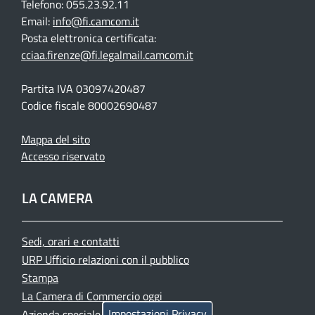
Telefono: 055.23.92.11
Email:
info@fi.camcom.it
Posta elettronica certificata:
cciaa.firenze@fi.legalmail.camcom.it
Partita IVA 03097420487
Codice fiscale 80002690487
Mappa del sito
Accesso riservato
LA CAMERA
Sedi, orari e contatti
URP Ufficio relazioni con il pubblico
Stampa
La Camera di Commercio oggi
Impostazioni Privacy
Azienda speciale PromoFirenze