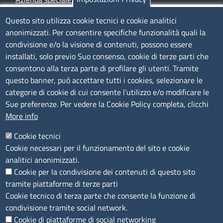
Siti tematici
Questo sito utilizza cookie tecnici e cookie analitici
anonimizzati. Per consentire specifiche funzionalità quali la
TRASPARENZA
condivisione e/o la visione di contenuti, possono essere
installati, solo previo Suo consenso, cookie di terze parti che
Albo Online
consentono alla terza parte di profilare gli utenti. Tramite
Amministrazione trasparente
questo banner, può accettare tutti i cookies, selezionare le
Bandi e concorsi
categorie di cookie di cui consente l’utilizzo e/o modificare le
Sue preferenze. Per vedere la Cookie Policy completa, clicchi
Segnalazioni Whistleblowing
More info
Accessibilità
IBAN e pagamenti informatici
Cookie tecnici
Informative privacy e cookie
Cookie necessari per il funzionamento del sito e cookie
Verifiche PA
analitici anonimizzati.
Attuazione misure PNRR
Cookie per la condivisione dei contenuti di questo sito
Modulistica
tramite piattaforme di terze parti
Cookie tecnico di terza parte che consente la funzione di
SEGUICI SU
condivisione tramite social network.
Cookie di piattaforme di social networking