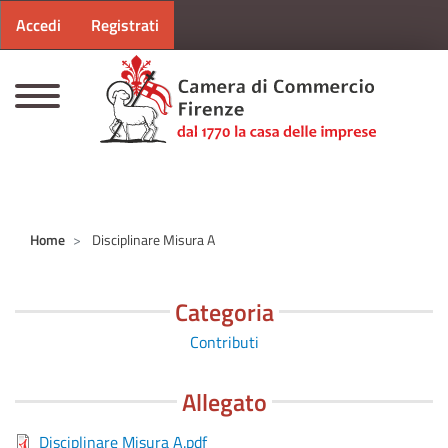
Menu profilo utente
Salta al contenuto principale
Accedi
Registrati
CAMERE DI COMMERCIO D'ITALIA
Home
Disciplinare Misura A
Categoria
Contributi
Allegato
Disciplinare Misura A.pdf