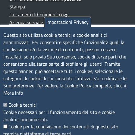
Stampa
La Camera di Commercio oggi
Impostazioni Privacy
Azienda speciale PromoFirenze
Siti tematici
Questo sito utilizza cookie tecnici e cookie analitici
anonimizzati. Per consentire specifiche funzionalità quali la
TRASPARENZA
condivisione e/o la visione di contenuti, possono essere
installati, solo previo Suo consenso, cookie di terze parti che
Albo Online
consentono alla terza parte di profilare gli utenti. Tramite
Amministrazione trasparente
questo banner, può accettare tutti i cookies, selezionare le
Bandi e concorsi
categorie di cookie di cui consente l’utilizzo e/o modificare le
Sue preferenze. Per vedere la Cookie Policy completa, clicchi
Segnalazioni Whistleblowing
More info
Accessibilità
IBAN e pagamenti informatici
Cookie tecnici
Informative privacy e cookie
Cookie necessari per il funzionamento del sito e cookie
Verifiche PA
analitici anonimizzati.
Attuazione misure PNRR
Cookie per la condivisione dei contenuti di questo sito
Modulistica
tramite piattaforme di terze parti