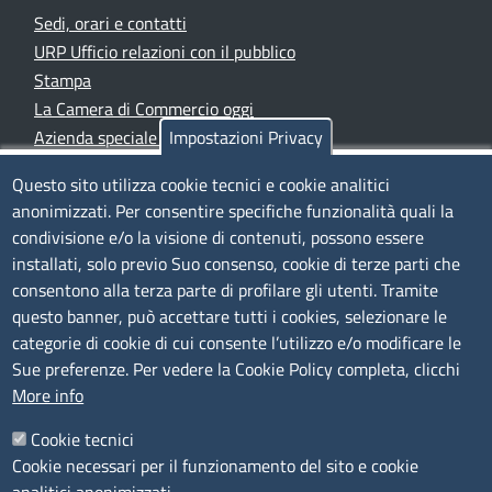
Sedi, orari e contatti
URP Ufficio relazioni con il pubblico
Stampa
La Camera di Commercio oggi
Azienda speciale PromoFirenze
Impostazioni Privacy
Siti tematici
Questo sito utilizza cookie tecnici e cookie analitici
anonimizzati. Per consentire specifiche funzionalità quali la
TRASPARENZA
condivisione e/o la visione di contenuti, possono essere
installati, solo previo Suo consenso, cookie di terze parti che
Albo Online
consentono alla terza parte di profilare gli utenti. Tramite
Amministrazione trasparente
questo banner, può accettare tutti i cookies, selezionare le
Bandi e concorsi
categorie di cookie di cui consente l’utilizzo e/o modificare le
Segnalazioni Whistleblowing
Sue preferenze. Per vedere la Cookie Policy completa, clicchi
More info
Accessibilità
IBAN e pagamenti informatici
Cookie tecnici
Informative privacy e cookie
Cookie necessari per il funzionamento del sito e cookie
Verifiche PA